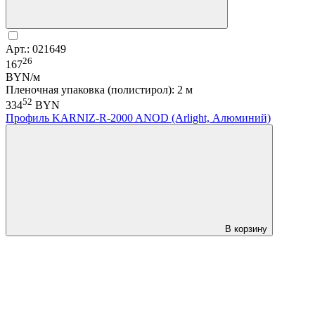
Арт.: 021649
26
167
BYN/м
Пленочная упаковка (полистирол): 2 м
52
334
BYN
Профиль KARNIZ-R-2000 ANOD (Arlight, Алюминий)
В корзину