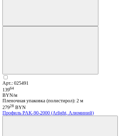
Арт.: 025491
64
139
BYN/м
Пленочная упаковка (полистирол): 2 м
28
279
BYN
Профиль PAK-90-2000 (Arlight, Алюминий)