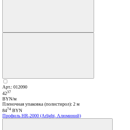
Арт.: 012090
37
42
BYN/м
Пленочная упаковка (полистирол): 2 м
74
84
BYN
Профиль HR-2000 (Arlight, Алюминий)