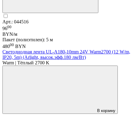
Арт.: 044516
00
96
BYN/м
Пакет (полиэтилен): 5 м
00
480
BYN
Светодиодная лента UL-A180-10mm 24V Warm2700 (12 W/m,
IP20, 5m) (Arlight, высок.эфф.180 лм/Вт)
Warm | Тёплый 2700 K
В корзину