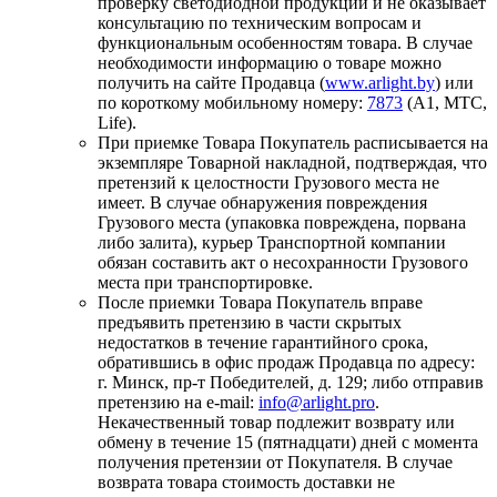
проверку светодиодной продукции и не оказывает
консультацию по техническим вопросам и
функциональным особенностям товара. В случае
необходимости информацию о товаре можно
получить на сайте Продавца (
www.arlight.by
) или
по короткому мобильному номеру:
7873
(А1, МТС,
Life).
При приемке Товара Покупатель расписывается на
экземпляре Товарной накладной, подтверждая, что
претензий к целостности Грузового места не
имеет. В случае обнаружения повреждения
Грузового места (упаковка повреждена, порвана
либо залита), курьер Транспортной компании
обязан составить акт о несохранности Грузового
места при транспортировке.
После приемки Товара Покупатель вправе
предъявить претензию в части скрытых
недостатков в течение гарантийного срока,
обратившись в офис продаж Продавца по адресу:
г. Минск, пр-т Победителей, д. 129; либо отправив
претензию на e-mail:
info@arlight.pro
.
Некачественный товар подлежит возврату или
обмену в течение 15 (пятнадцати) дней с момента
получения претензии от Покупателя. В случае
возврата товара стоимость доставки не