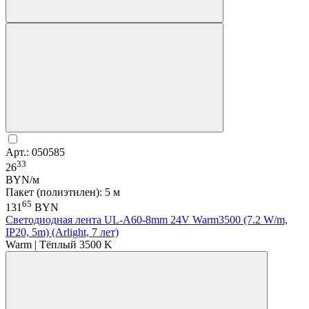
Арт.: 050585
33
26
BYN/м
Пакет (полиэтилен): 5 м
65
131
BYN
Светодиодная лента UL-A60-8mm 24V Warm3500 (7.2 W/m,
IP20, 5m) (Arlight, 7 лет)
Warm | Тёплый 3500 K