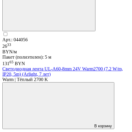
Арт.: 044056
33
26
BYN/м
Пакет (полиэтилен): 5 м
65
131
BYN
Светодиодная лента UL-A60-8mm 24V Warm2700 (7.2 W/m,
IP20, 5m) (Arlight, 7 лет)
Warm | Тёплый 2700 K
В корзину