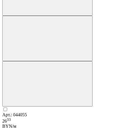
Арт.: 044055
33
26
BYN/м