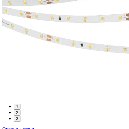
1
2
3
Страница серии