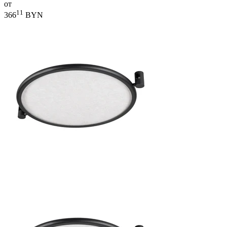
от
11
366
BYN