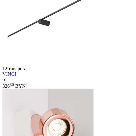
12 товаров
VINCI
от
36
326
BYN