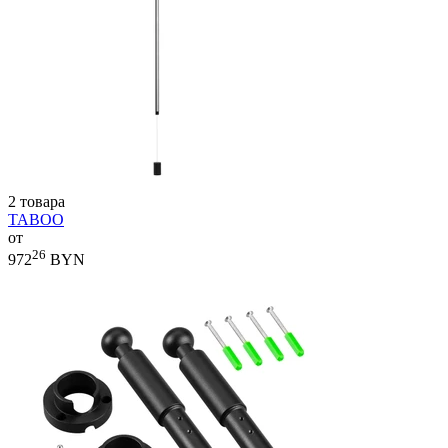
2 товара
TABOO
от
26
972
BYN