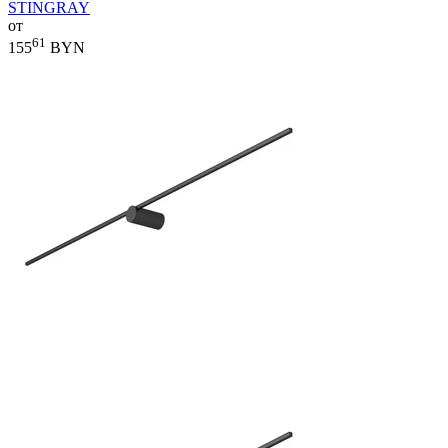
STINGRAY
от
61
155
BYN