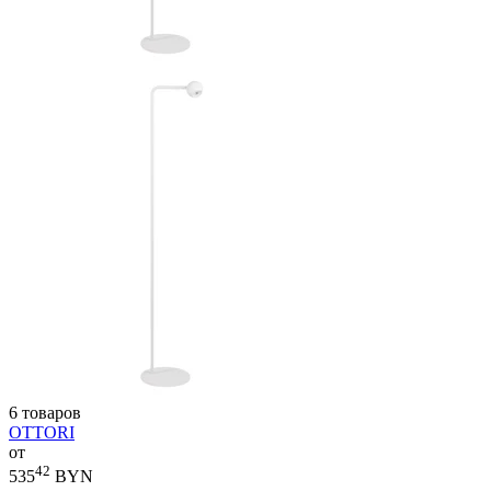
6 товаров
OTTORI
от
42
535
BYN