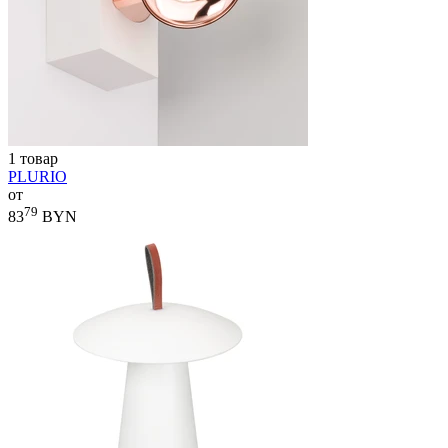
1 товар
PLURIO
от
79
83
BYN