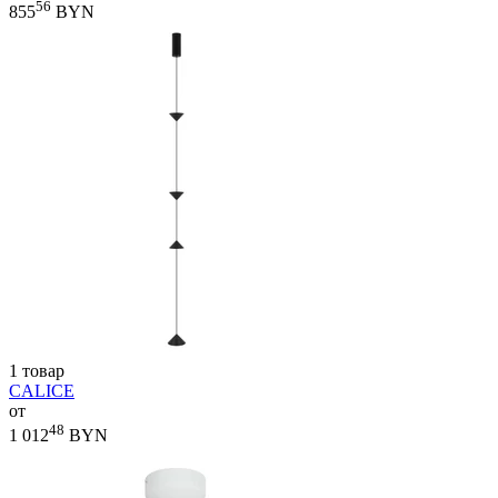
56
855
BYN
1 товар
CALICE
от
48
1 012
BYN