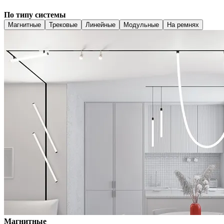
По типу системы
Магнитные
Трековые
Линейные
Модульные
На ремнях
Магнитные