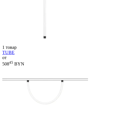
1 товар
TUBE
от
45
508
BYN