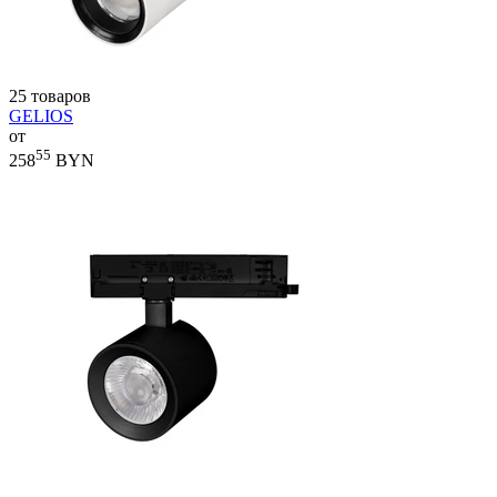
25 товаров
GELIOS
от
55
258
BYN