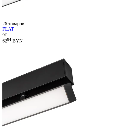
26 товаров
FLAT
от
84
62
BYN