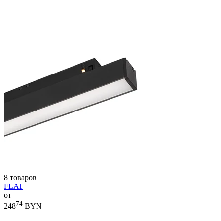
8 товаров
FLAT
от
74
248
BYN