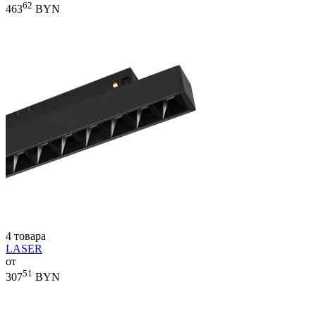
62
463
BYN
4 товара
LASER
от
51
307
BYN