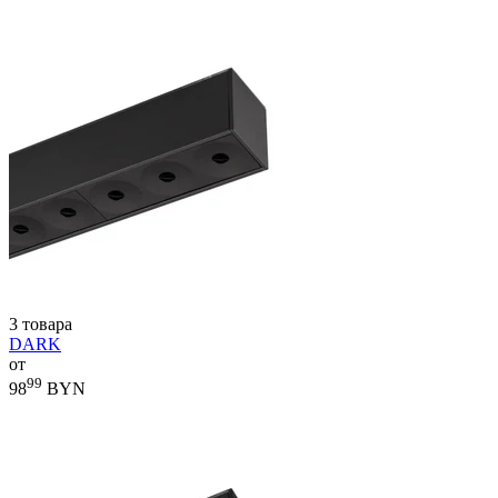
3 товара
DARK
от
99
98
BYN