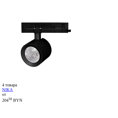
4 товара
NIKA
от
58
204
BYN