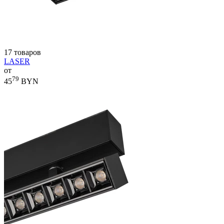
17 товаров
LASER
от
79
45
BYN