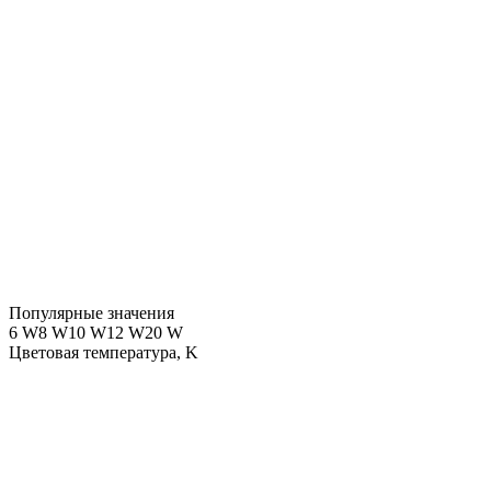
Популярные значения
6 W
8 W
10 W
12 W
20 W
Цветовая температура, K