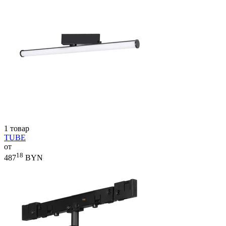
1 товар
TUBE
от
18
487
BYN