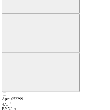
Арт.: 052299
32
471
BYN/шт