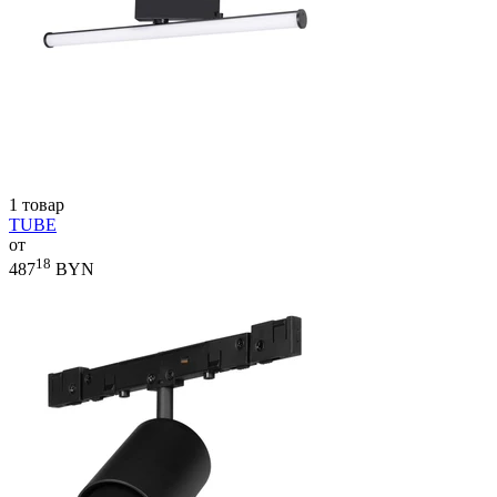
1 товар
TUBE
от
18
487
BYN