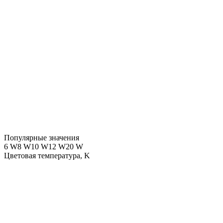
Популярные значения
6 W
8 W
10 W
12 W
20 W
Цветовая температура, K