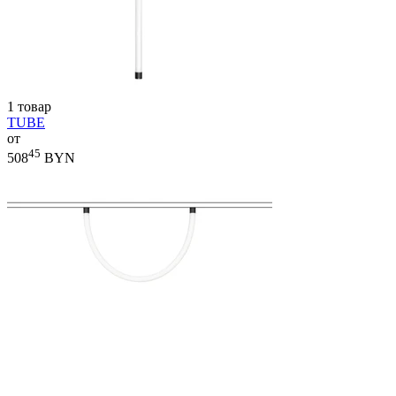
1 товар
TUBE
от
45
508
BYN