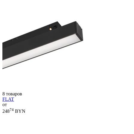
8 товаров
FLAT
от
74
248
BYN