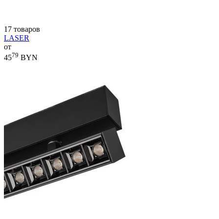
17 товаров
LASER
от
79
45
BYN