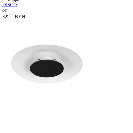
DISCO
от
65
325
BYN