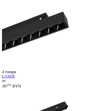
4 товара
LASER
от
51
307
BYN