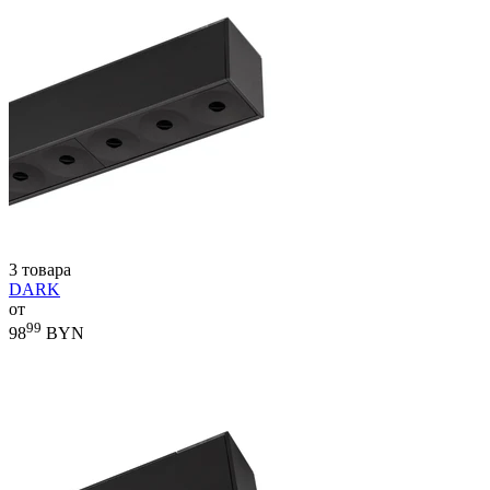
3 товара
DARK
от
99
98
BYN