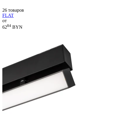
26 товаров
FLAT
от
84
62
BYN