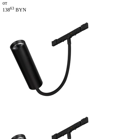
от
63
138
BYN