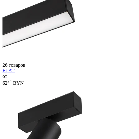
26 товаров
FLAT
от
84
62
BYN