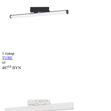
1 товар
TUBE
от
18
487
BYN