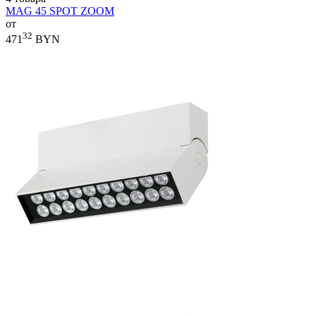
MAG 45 SPOT ZOOM
от
32
471
BYN