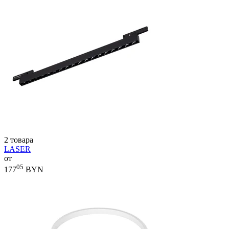
2 товара
LASER
от
05
177
BYN