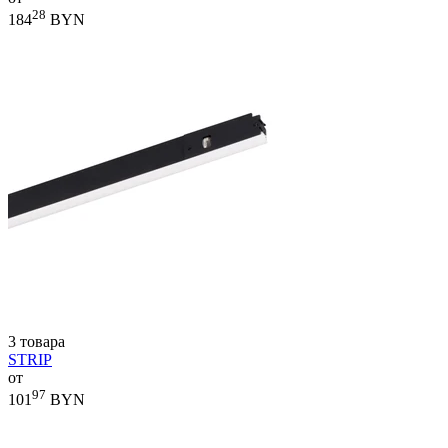
28
184
BYN
3 товара
STRIP
от
97
101
BYN