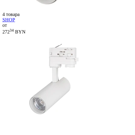
4 товара
SHOP
от
34
272
BYN