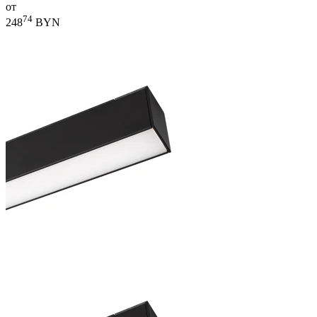
от
74
248
BYN