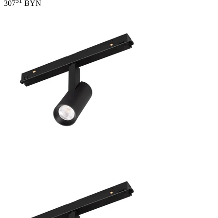
51
307
BYN