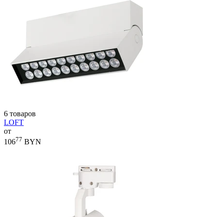
6 товаров
LOFT
от
77
106
BYN