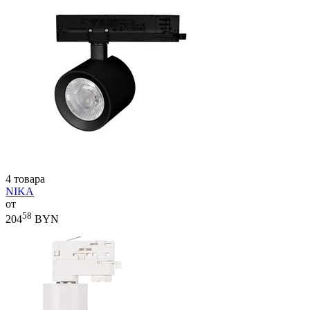
4 товара
NIKA
от
58
204
BYN