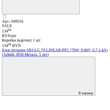
Арт.: 049554
SALE
06
134
BYN/шт
Коробка (картон): 1 шт
06
134
BYN
Блок питания ARJ-LG-70-LINEAR-PFC (70W, 9-66V, 0.7-1.4A)
(Arlight, IP20 Металл, 5 лет)
В корзину