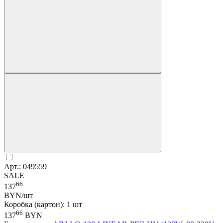
Арт.: 049559
SALE
66
137
BYN/шт
Коробка (картон): 1 шт
66
137
BYN