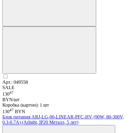
Арт.: 049558
SALE
47
130
BYN/шт
Коробка (картон): 1 шт
47
130
BYN
Блок питания ARJ-LG-90-LINEAR-PFC-HV (90W, 80-300V,
0.3-0.7A) (Arlight, IP20 Металл, 5 лет)