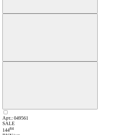
Арт.: 049561
SALE
84
144