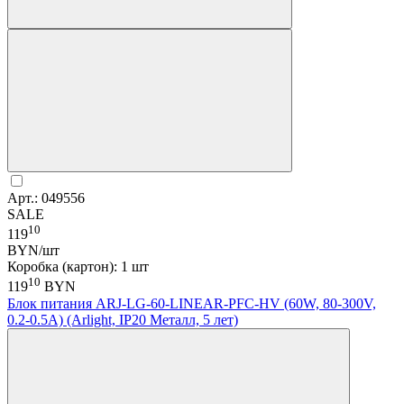
Арт.: 049556
SALE
10
119
BYN/шт
Коробка (картон): 1 шт
10
119
BYN
Блок питания ARJ-LG-60-LINEAR-PFC-HV (60W, 80-300V,
0.2-0.5A) (Arlight, IP20 Металл, 5 лет)