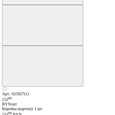
Арт.: 025027(1)
99
152
BYN/шт
Коробка (картон): 1 шт
99
152
BYN