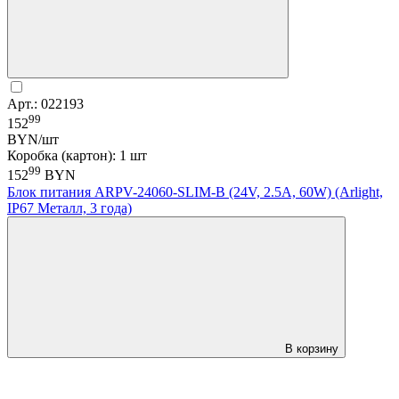
Арт.: 022193
99
152
BYN/шт
Коробка (картон): 1 шт
99
152
BYN
Блок питания ARPV-24060-SLIM-B (24V, 2.5A, 60W) (Arlight,
IP67 Металл, 3 года)
В корзину