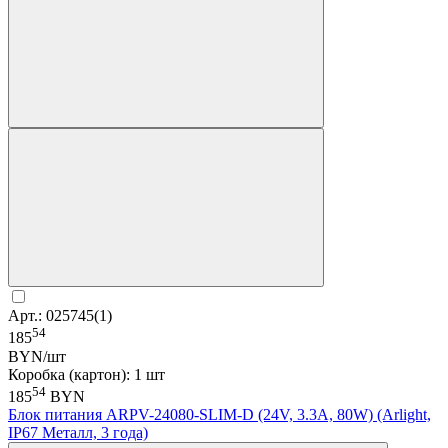
Арт.: 025745(1)
54
185
BYN/шт
Коробка (картон): 1 шт
54
185
BYN
Блок питания ARPV-24080-SLIM-D (24V, 3.3A, 80W) (Arlight,
IP67 Металл, 3 года)