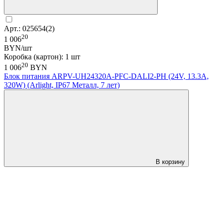
Арт.: 025654(2)
20
1 006
BYN/шт
Коробка (картон): 1 шт
20
1 006
BYN
Блок питания ARPV-UH24320A-PFC-DALI2-PH (24V, 13.3A,
320W) (Arlight, IP67 Металл, 7 лет)
В корзину