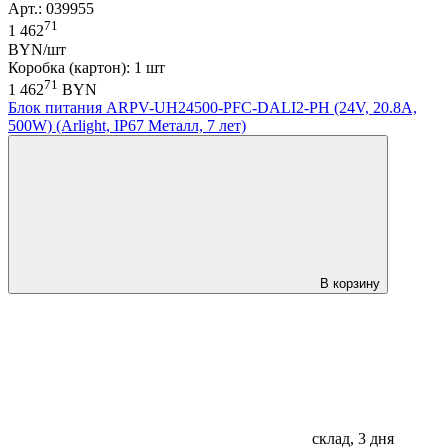
Арт.: 039955
71
1 462
BYN/шт
Коробка (картон): 1 шт
71
1 462
BYN
Блок питания ARPV-UH24500-PFC-DALI2-PH (24V, 20.8A,
500W) (Arlight, IP67 Металл, 7 лет)
В корзину
склад, 3 дня