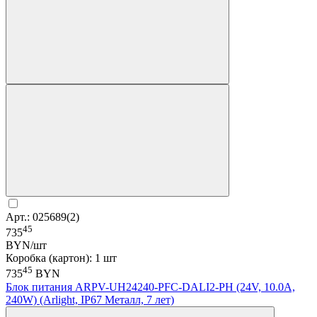
Арт.: 025689(2)
45
735
BYN/шт
Коробка (картон): 1 шт
45
735
BYN
Блок питания ARPV-UH24240-PFC-DALI2-PH (24V, 10.0A,
240W) (Arlight, IP67 Металл, 7 лет)