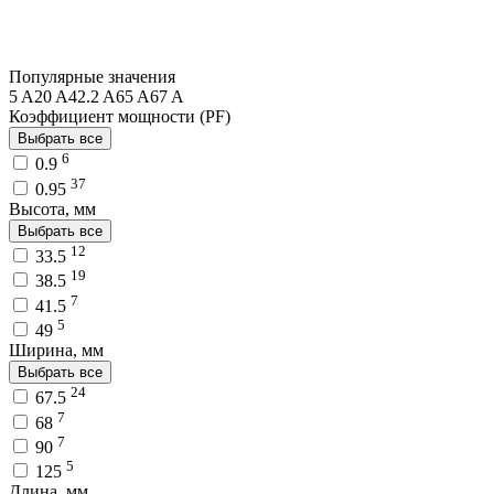
Популярные значения
5 A
20 A
42.2 A
65 A
67 A
Коэффициент мощности (PF)
Выбрать все
6
0.9
37
0.95
Высота, мм
Выбрать все
12
33.5
19
38.5
7
41.5
5
49
Ширина, мм
Выбрать все
24
67.5
7
68
7
90
5
125
Длина, мм