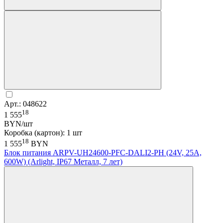
Арт.: 048622
18
1 555
BYN/шт
Коробка (картон): 1 шт
18
1 555
BYN
Блок питания ARPV-UH24600-PFC-DALI2-PH (24V, 25A,
600W) (Arlight, IP67 Металл, 7 лет)