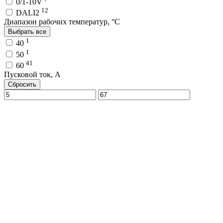
0/1-10V
12
DALI2
Диапазон рабочих температур, °C
Выбрать все
1
40
1
50
41
60
Пусковой ток, A
Сбросить