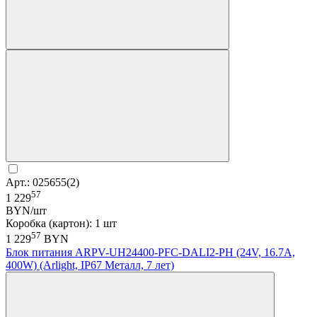
Арт.: 025655(2)
57
1 229
BYN/шт
Коробка (картон): 1 шт
57
1 229
BYN
Блок питания ARPV-UH24400-PFC-DALI2-PH (24V, 16.7A,
400W) (Arlight, IP67 Металл, 7 лет)