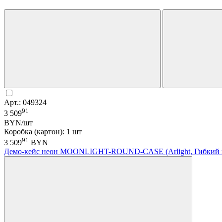
Арт.: 049324
91
3 509
BYN/шт
Коробка (картон): 1 шт
91
3 509
BYN
Демо-кейс неон MOONLIGHT-ROUND-CASE (Arlight, Гибкий 