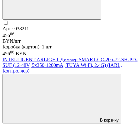
Арт.: 038211
06
456
BYN/шт
Коробка (картон): 1 шт
06
456
BYN
INTELLIGENT ARLIGHT Диммер SMART-CC-205-72-SH-PD-
SUF (12-48V, 5x350-1200mA, TUYA Wi-Fi, 2.4G) (IARL,
Контроллер)
В корзину