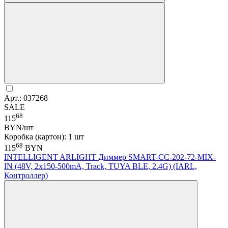
Арт.: 037268
SALE
68
115
BYN/шт
Коробка (картон): 1 шт
68
115
BYN
INTELLIGENT ARLIGHT Диммер SMART-CC-202-72-MIX-
IN (48V, 2x150-500mA, Track, TUYA BLE, 2.4G) (IARL,
Контроллер)