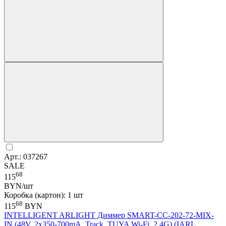
Арт.: 037267
SALE
68
115
BYN/шт
Коробка (картон): 1 шт
68
115
BYN
INTELLIGENT ARLIGHT Диммер SMART-CC-202-72-MIX-
IN (48V, 2x350-700mA, Track, TUYA Wi-Fi, 2.4G) (IARL,