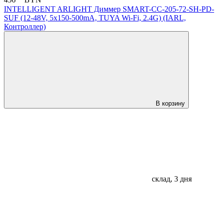
456
BYN
INTELLIGENT ARLIGHT Диммер SMART-CC-205-72-SH-PD-
SUF (12-48V, 5x150-500mA, TUYA Wi-Fi, 2.4G) (IARL,
Контроллер)
В корзину
склад, 3 дня