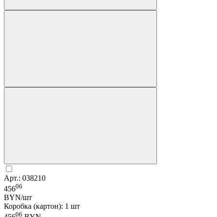
Арт.: 038210
06
456
BYN/шт
Коробка (картон): 1 шт
06