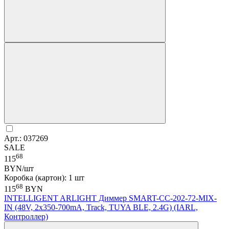
Арт.: 037269
SALE
68
115
BYN/шт
Коробка (картон): 1 шт
68
115
BYN
INTELLIGENT ARLIGHT Диммер SMART-CC-202-72-MIX-
IN (48V, 2x350-700mA, Track, TUYA BLE, 2.4G) (IARL,
Контроллер)