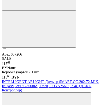
Арт.: 037266
SALE
68
115
BYN/шт
Коробка (картон): 1 шт
68
115
BYN
INTELLIGENT ARLIGHT Диммер SMART-CC-202-72-MIX-
IN (48V, 2x150-500mA, Track, TUYA Wi-Fi, 2.4G) (IARL,
Контроллер)