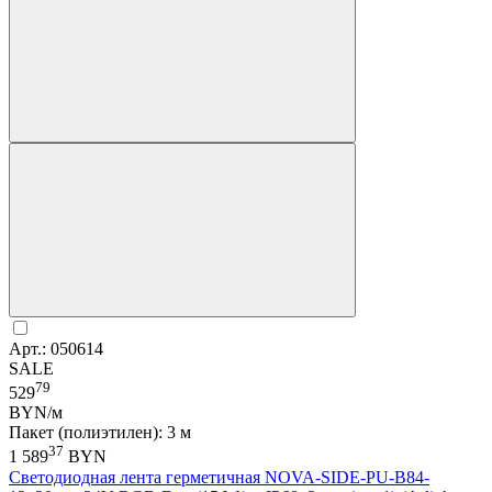
Арт.: 050614
SALE
79
529
BYN/м
Пакет (полиэтилен): 3 м
37
1 589
BYN
Светодиодная лента герметичная NOVA-SIDE-PU-B84-