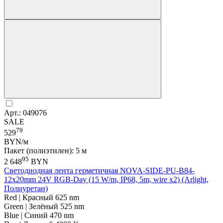
Арт.: 049076
SALE
79
529
BYN/м
Пакет (полиэтилен): 5 м
95
2 648
BYN
Светодиодная лента герметичная NOVA-SIDE-PU-B84-
12x20mm 24V RGB-Day (15 W/m, IP68, 5m, wire x2) (Arlight,
Полиуретан)
Red | Красный 625 nm
Green | Зелёный 525 nm
Blue | Синий 470 nm