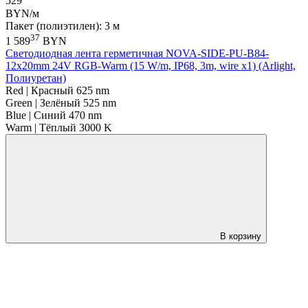
529
BYN/м
Пакет (полиэтилен): 3 м
37
1 589
BYN
Светодиодная лента герметичная NOVA-SIDE-PU-B84-
12x20mm 24V RGB-Warm (15 W/m, IP68, 3m, wire x1) (Arlight,
Полиуретан)
Red | Красный 625 nm
Green | Зелёный 525 nm
Blue | Синий 470 nm
Warm | Тёплый 3000 K
В корзину