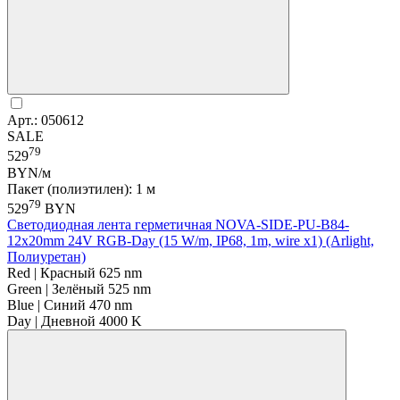
Арт.: 050612
SALE
79
529
BYN/м
Пакет (полиэтилен): 1 м
79
529
BYN
Светодиодная лента герметичная NOVA-SIDE-PU-B84-
12x20mm 24V RGB-Day (15 W/m, IP68, 1m, wire x1) (Arlight,
Полиуретан)
Red | Красный 625 nm
Green | Зелёный 525 nm
Blue | Синий 470 nm
Day | Дневной 4000 K