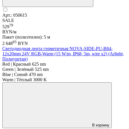
Арт.: 050615
SALE
79
529
BYN/м
Пакет (полиэтилен): 5 м
95
2 648
BYN
Светодиодная лента герметичная NOVA-SIDE-PU-B84-
12x20mm 24V RGB-Warm (15 W/m, IP68, 5m, wire x2) (Arlight,
Полиуретан)
Red | Красный 625 nm
Green | Зелёный 525 nm
Blue | Синий 470 nm
Warm | Тёплый 3000 K
В корзину