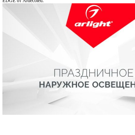
EDGE от Ardecoled.