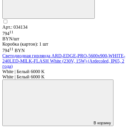
Арт.: 034134
11
794
BYN/шт
Коробка (картон): 1 шт
11
794
BYN
Светодиодная гирлянда ARD-EDGE-PRO-5600x900-WHITE-
240LED-MILK-FLASH White (230V, 15W) (Ardecoled, IP65, 2
года)
White | Белый 6000 K
White | Белый 6000 K
В корзину