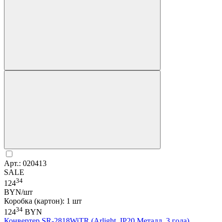
Арт.: 020413
SALE
34
124
BYN/шт
Коробка (картон): 1 шт
34
124
BYN
Конвертер SR-2818WiTR (Arlight, IP20 Металл, 3 года)