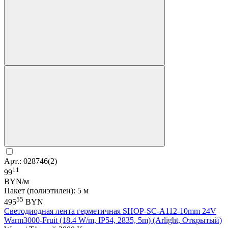
Арт.: 028746(2)
11
99
BYN/м
Пакет (полиэтилен): 5 м
55
495
BYN
Светодиодная лента герметичная SHOP-SC-A112-10mm 24V
Warm3000-Fruit (18.4 W/m, IP54, 2835, 5m) (Arlight, Открытый)