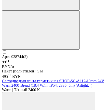
Арт.: 028744(2)
11
99
BYN/м
Пакет (полиэтилен): 5 м
55
495
BYN
Светодиодная лента герметичная SHOP-SC-A112-10mm 24V
Warm2400-Bread (18.4 W/m, IP54, 2835, 5m) (Arlight, -)
Warm | Тёплый 2400 K