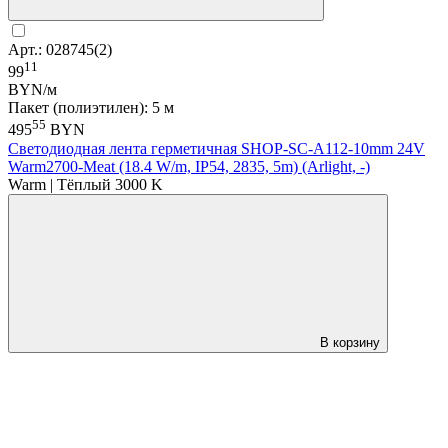
Арт.: 028745(2)
11
99
BYN/м
Пакет (полиэтилен): 5 м
55
495
BYN
Светодиодная лента герметичная SHOP-SC-A112-10mm 24V
Warm2700-Meat (18.4 W/m, IP54, 2835, 5m) (Arlight, -)
Warm | Тёплый 3000 K
В корзину