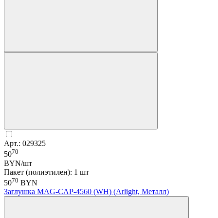
Арт.: 029325
70
50
BYN/шт
Пакет (полиэтилен): 1 шт
70
50
BYN
Заглушка MAG-CAP-4560 (WH) (Arlight, Металл)