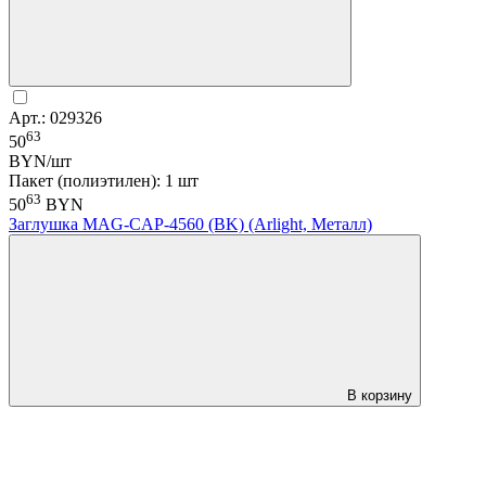
Арт.: 029326
63
50
BYN/шт
Пакет (полиэтилен): 1 шт
63
50
BYN
Заглушка MAG-CAP-4560 (BK) (Arlight, Металл)
В корзину