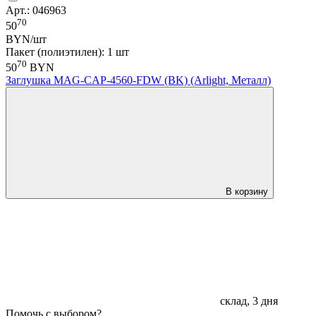
Арт.: 046963
70
50
BYN/шт
Пакет (полиэтилен): 1 шт
70
50
BYN
Заглушка MAG-CAP-4560-FDW (BK) (Arlight, Металл)
В корзину
склад, 3 дня
Помочь с выбором?