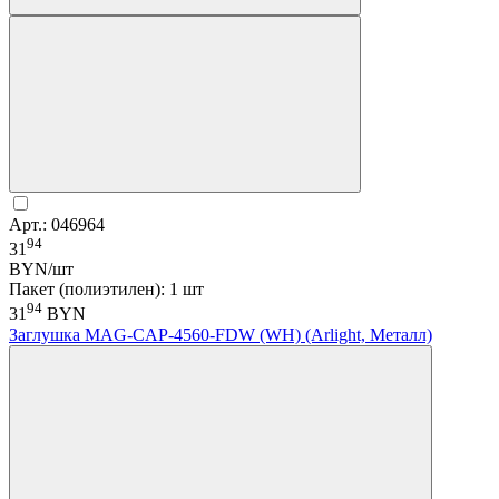
Арт.: 046964
94
31
BYN/шт
Пакет (полиэтилен): 1 шт
94
31
BYN
Заглушка MAG-CAP-4560-FDW (WH) (Arlight, Металл)