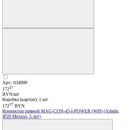
Арт.: 034999
37
172
BYN/шт
Коробка (картон): 1 шт
37
172
BYN
Коннектор прямой MAG-CON-45-I-POWER (WH) (Arlight,
IP20 Металл, 5 лет)