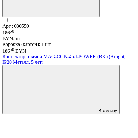
Арт.: 030550
50
186
BYN/шт
Коробка (картон): 1 шт
50
186
BYN
Коннектор прямой MAG-CON-45-I-POWER (BK) (Arlight,
IP20 Металл, 5 лет)
В корзину