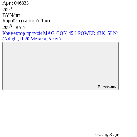
Арт.: 046833
81
209
BYN/шт
Коробка (картон): 1 шт
81
209
BYN
Коннектор прямой MAG-CON-45-I-POWER (BK, 5LN)
(Arlight, IP20 Металл, 5 лет)
В корзину
склад, 3 дня