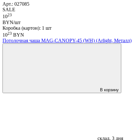
Арт.: 027085
SALE
23
10
BYN/шт
Коробка (картон): 1 шт
23
10
BYN
Потолочная чаша MAG-CANOPY-45 (WH) (Arlight, Металл)
В корзину
склад, 3 дня