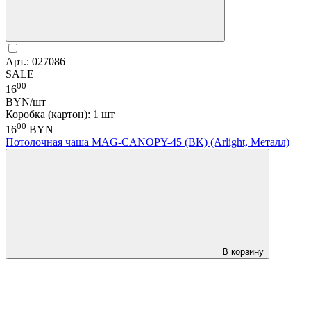
Арт.: 027086
SALE
00
16
BYN/шт
Коробка (картон): 1 шт
00
16
BYN
Потолочная чаша MAG-CANOPY-45 (BK) (Arlight, Металл)
В корзину