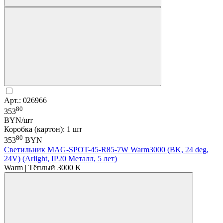
Арт.: 026966
80
353
BYN/шт
Коробка (картон): 1 шт
80
353
BYN
Светильник MAG-SPOT-45-R85-7W Warm3000 (BK, 24 deg,
24V) (Arlight, IP20 Металл, 5 лет)
Warm | Тёплый 3000 K