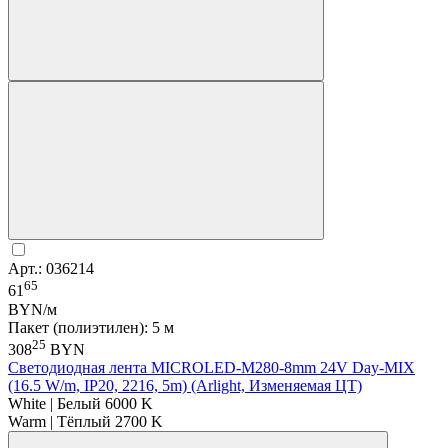
Арт.: 036214
65
61
BYN/м
Пакет (полиэтилен): 5 м
25
308
BYN
Светодиодная лента MICROLED-M280-8mm 24V Day-MIX
(16.5 W/m, IP20, 2216, 5m) (Arlight, Изменяемая ЦТ)
White | Белый 6000 K
Warm | Тёплый 2700 K