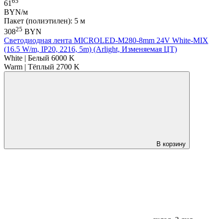
65
61
BYN/м
Пакет (полиэтилен): 5 м
25
308
BYN
Светодиодная лента MICROLED-M280-8mm 24V White-MIX
(16.5 W/m, IP20, 2216, 5m) (Arlight, Изменяемая ЦТ)
White | Белый 6000 K
Warm | Тёплый 2700 K
В корзину