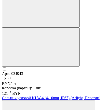
Арт.: 034943
04
121
BYN/шт
Коробка (картон): 1 шт
04
121
BYN
Сальник угловой KLW-4 (4-10mm, IP67) (Arlight, Пластик)