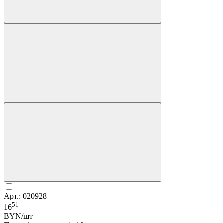
Арт.: 020928
51
16
BYN/шт