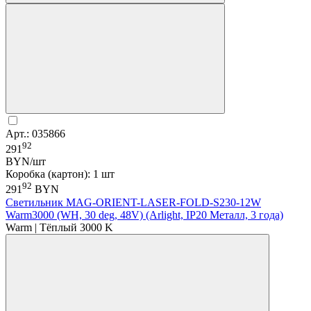
Арт.: 035866
92
291
BYN/шт
Коробка (картон): 1 шт
92
291
BYN
Светильник MAG-ORIENT-LASER-FOLD-S230-12W
Warm3000 (WH, 30 deg, 48V) (Arlight, IP20 Металл, 3 года)
Warm | Тёплый 3000 K