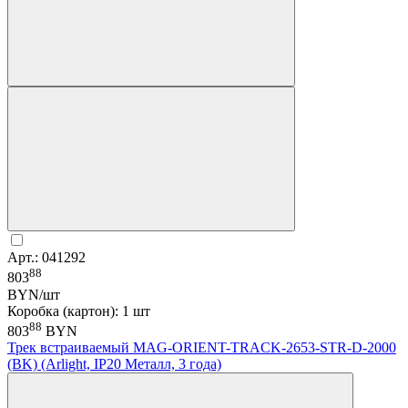
Арт.: 041292
88
803
BYN/шт
Коробка (картон): 1 шт
88
803
BYN
Трек встраиваемый MAG-ORIENT-TRACK-2653-STR-D-2000
(BK) (Arlight, IP20 Металл, 3 года)