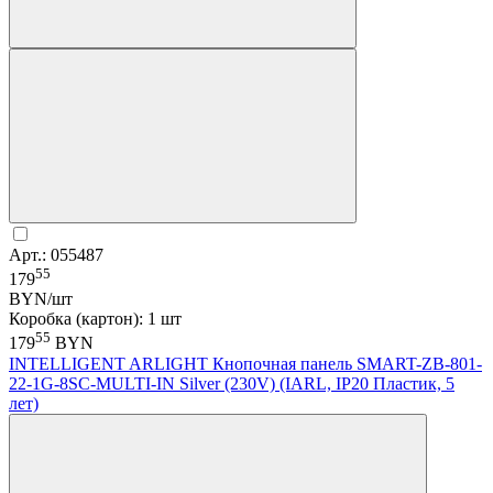
Арт.: 055487
55
179
BYN/шт
Коробка (картон): 1 шт
55
179
BYN
INTELLIGENT ARLIGHT Кнопочная панель SMART-ZB-801-
22-1G-8SC-MULTI-IN Silver (230V) (IARL, IP20 Пластик, 5
лет)