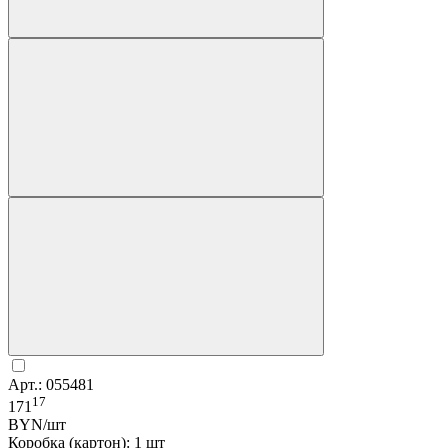
Арт.: 055481
17
171
BYN/шт
Коробка (картон): 1 шт