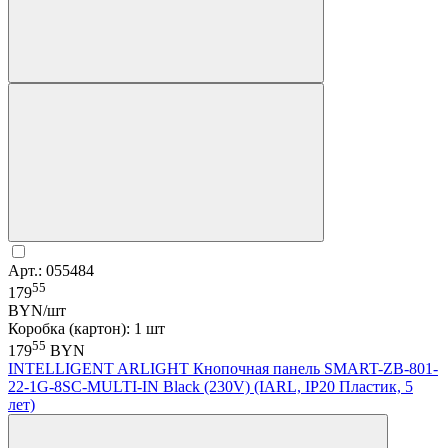
Арт.: 055484
55
179
BYN/шт
Коробка (картон): 1 шт
55
179
BYN
INTELLIGENT ARLIGHT Кнопочная панель SMART-ZB-801-
22-1G-8SC-MULTI-IN Black (230V) (IARL, IP20 Пластик, 5
лет)