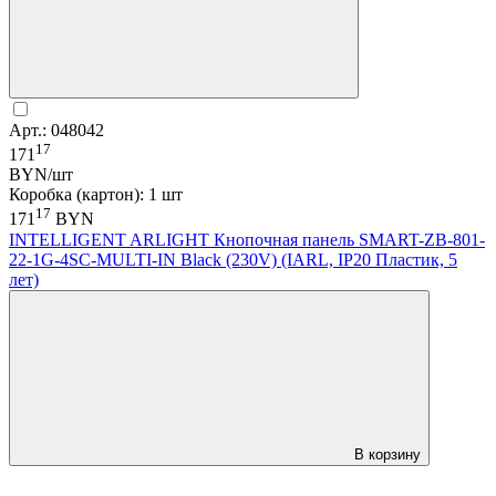
Арт.: 048042
17
171
BYN/шт
Коробка (картон): 1 шт
17
171
BYN
INTELLIGENT ARLIGHT Кнопочная панель SMART-ZB-801-
22-1G-4SC-MULTI-IN Black (230V) (IARL, IP20 Пластик, 5
лет)
В корзину