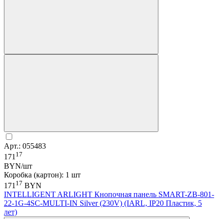
Арт.: 055483
17
171
BYN/шт
Коробка (картон): 1 шт
17
171
BYN
INTELLIGENT ARLIGHT Кнопочная панель SMART-ZB-801-
22-1G-4SC-MULTI-IN Silver (230V) (IARL, IP20 Пластик, 5
лет)