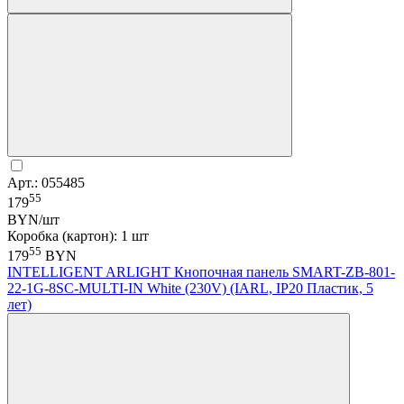
Арт.: 055485
55
179
BYN/шт
Коробка (картон): 1 шт
55
179
BYN
INTELLIGENT ARLIGHT Кнопочная панель SMART-ZB-801-
22-1G-8SC-MULTI-IN White (230V) (IARL, IP20 Пластик, 5
лет)