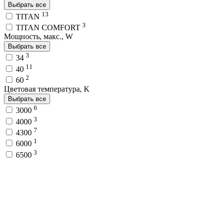
Выбрать все
13
TITAN
3
TITAN COMFORT
Мощность, макс., W
Выбрать все
3
34
11
40
2
60
Цветовая температура, K
Выбрать все
6
3000
3
4000
7
4300
1
6000
3
6500