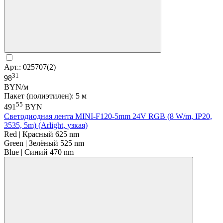
Арт.: 025707(2)
31
98
BYN/м
Пакет (полиэтилен): 5 м
55
491
BYN
Светодиодная лента MINI-F120-5mm 24V RGB (8 W/m, IP20,
3535, 5m) (Arlight, узкая)
Red | Красный 625 nm
Green | Зелёный 525 nm
Blue | Синий 470 nm