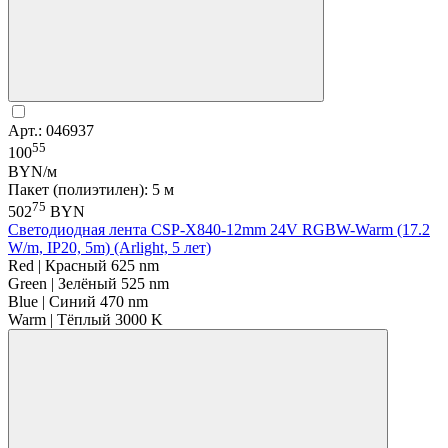
Арт.: 046937
55
100
BYN/м
Пакет (полиэтилен): 5 м
75
502
BYN
Светодиодная лента CSP-X840-12mm 24V RGBW-Warm (17.2
W/m, IP20, 5m) (Arlight, 5 лет)
Red | Красный 625 nm
Green | Зелёный 525 nm
Blue | Синий 470 nm
Warm | Тёплый 3000 K