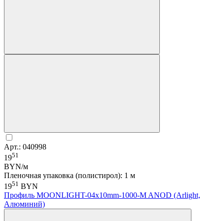
Арт.: 040998
51
19
BYN/м
Пленочная упаковка (полистирол): 1 м
51
19
BYN
Профиль MOONLIGHT-04x10mm-1000-M ANOD (Arlight,
Алюминий)