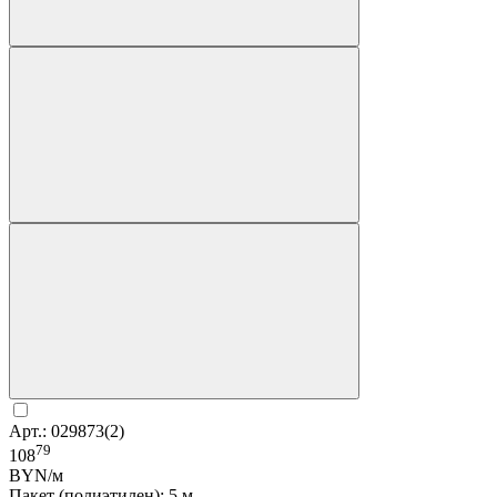
Арт.: 029873(2)
79
108
BYN/м
Пакет (полиэтилен): 5 м