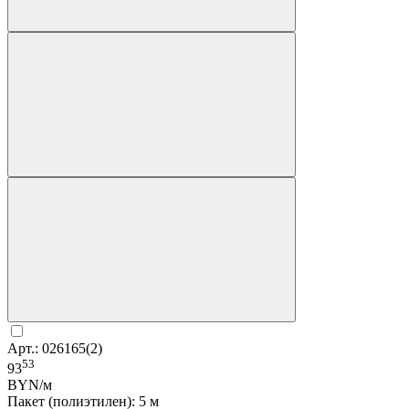
Арт.: 026165(2)
53
93
BYN/м
Пакет (полиэтилен): 5 м