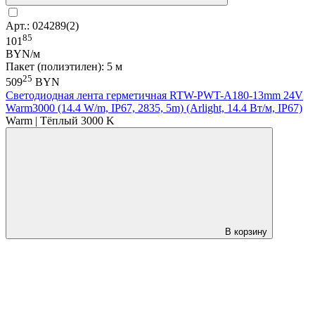
Арт.: 024289(2)
85
101
BYN/м
Пакет (полиэтилен): 5 м
25
509
BYN
Светодиодная лента герметичная RTW-PWT-A180-13mm 24V
Warm3000 (14.4 W/m, IP67, 2835, 5m) (Arlight, 14.4 Вт/м, IP67)
Warm | Тёплый 3000 K
В корзину