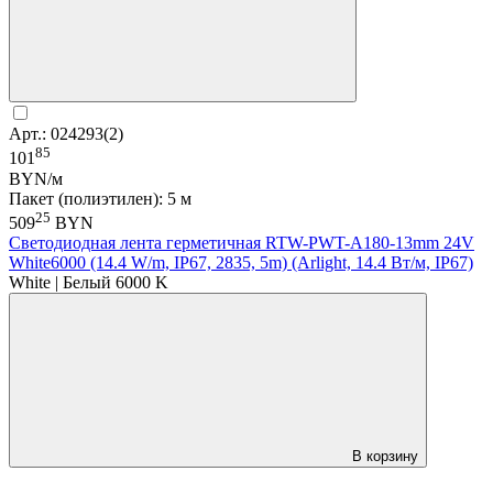
Арт.: 024293(2)
85
101
BYN/м
Пакет (полиэтилен): 5 м
25
509
BYN
Светодиодная лента герметичная RTW-PWT-A180-13mm 24V
White6000 (14.4 W/m, IP67, 2835, 5m) (Arlight, 14.4 Вт/м, IP67)
White | Белый 6000 K
В корзину