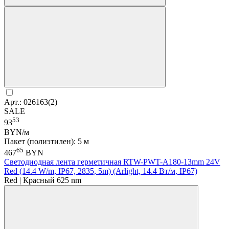
Арт.: 026163(2)
SALE
53
93
BYN/м
Пакет (полиэтилен): 5 м
65
467
BYN
Светодиодная лента герметичная RTW-PWT-A180-13mm 24V
Red (14.4 W/m, IP67, 2835, 5m) (Arlight, 14.4 Вт/м, IP67)
Red | Красный 625 nm