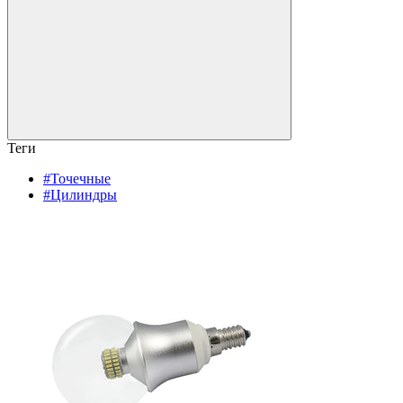
Теги
#Точечные
#Цилиндры