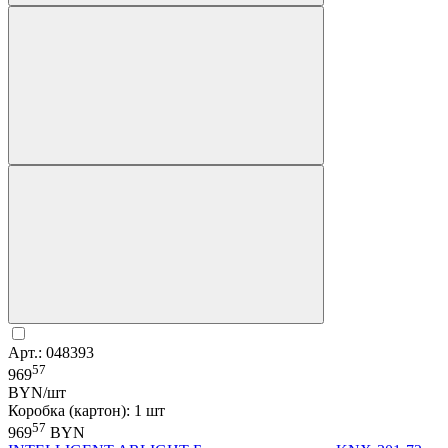
Арт.: 048393
57
969
BYN/шт
Коробка (картон): 1 шт
57
969
BYN