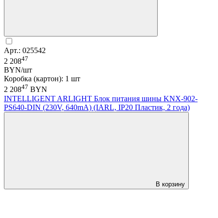
Арт.: 025542
47
2 208
BYN/шт
Коробка (картон): 1 шт
47
2 208
BYN
INTELLIGENT ARLIGHT Блок питания шины KNX-902-
PS640-DIN (230V, 640mA) (IARL, IP20 Пластик, 2 года)
В корзину