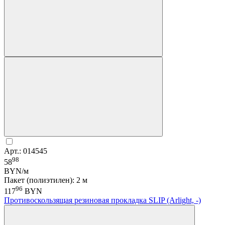
Арт.: 014545
98
58
BYN/м
Пакет (полиэтилен): 2 м
96
117
BYN
Противоскользящая резиновая прокладка SLIP (Arlight, -)