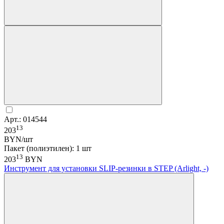
Арт.: 014544
13
203
BYN/шт
Пакет (полиэтилен): 1 шт
13
203
BYN
Инструмент для установки SLIP-резинки в STEP (Arlight, -)