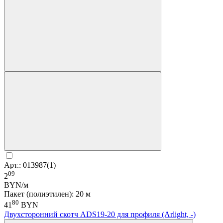
Арт.: 013987(1)
09
2
BYN/м
Пакет (полиэтилен): 20 м
80
41
BYN
Двухсторонний скотч ADS19-20 для профиля (Arlight, -)