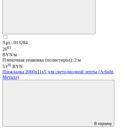
Арт.: 013284
63
26
BYN/м
Пленочная упаковка (полистирол): 2 м
26
53
BYN
Прокладка 2000х11x5 для светодиодной ленты (Arlight,
Металл)
В корзину