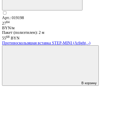
Арт.: 019198
84
27
BYN/м
Пакет (полиэтилен): 2 м
68
55
BYN
Противоскользящая вставка STEP-MINI (Arlight, -)
В корзину