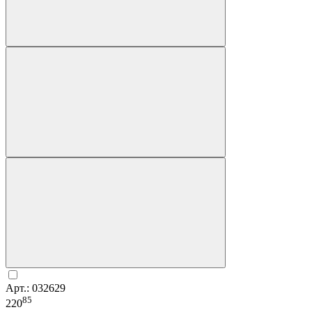
Арт.: 032629
85
220