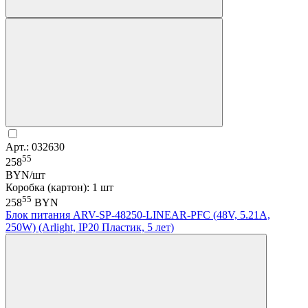
Арт.: 032630
55
258
BYN/шт
Коробка (картон): 1 шт
55
258
BYN
Блок питания ARV-SP-48250-LINEAR-PFC (48V, 5.21A,
250W) (Arlight, IP20 Пластик, 5 лет)