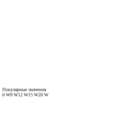
Популярные значения
6 W
9 W
12 W
15 W
20 W