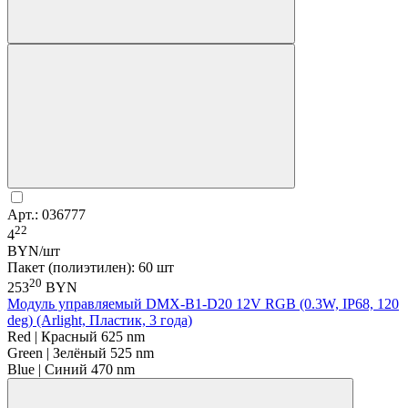
Арт.: 036777
22
4
BYN/шт
Пакет (полиэтилен): 60 шт
20
253
BYN
Модуль управляемый DMX-B1-D20 12V RGB (0.3W, IP68, 120
deg) (Arlight, Пластик, 3 года)
Red | Красный 625 nm
Green | Зелёный 525 nm
Blue | Синий 470 nm