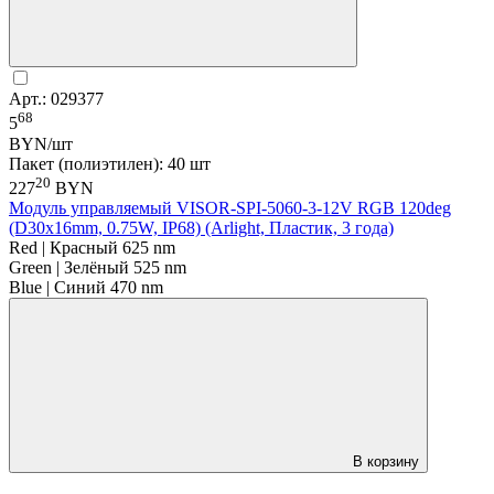
Арт.: 029377
68
5
BYN/шт
Пакет (полиэтилен): 40 шт
20
227
BYN
Модуль управляемый VISOR-SPI-5060-3-12V RGB 120deg
(D30x16mm, 0.75W, IP68) (Arlight, Пластик, 3 года)
Red | Красный 625 nm
Green | Зелёный 525 nm
Blue | Синий 470 nm
В корзину