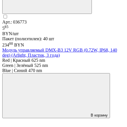
Арт.: 036773
85
5
BYN/шт
Пакет (полиэтилен): 40 шт
00
234
BYN
Модуль управляемый DMX-B3 12V RGB (0.72W, IP68, 140
deg) (Arlight, Пластик, 3 года)
Red | Красный 625 nm
Green | Зелёный 525 nm
Blue | Синий 470 nm
В корзину