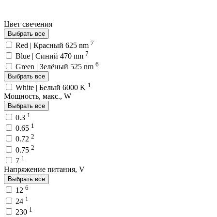
Цвет свечения
Выбрать все
7
Red | Красный 625 nm
7
Blue | Синий 470 nm
6
Green | Зелёный 525 nm
Выбрать все
1
White | Белый 6000 K
Мощность, макс., W
Выбрать все
1
0.3
1
0.65
2
0.72
2
0.75
1
7
Напряжение питания, V
Выбрать все
6
12
1
24
1
230