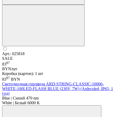
Арт.: 025818
SALE
97
83
BYN/шт
Коробка (картон): 1 шт
97
83
BYN
Светодиодная гирлянда ARD-STRING-CLASSIC-10000-
WHITE-100LED-FLASH BLUE (230V, 7W) (Ardecoled, IP65, 1
год)
Blue | Синий 470 nm
White | Белый 6000 K