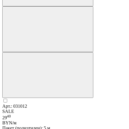
Арт.: 031012
SALE
40
29
BYN/м
Пакет (полиэтилен): 5 м