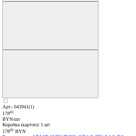
Арт.: 043941(1)
41
178
BYN/шт
Коробка (картон): 1 шт
41
178
BYN