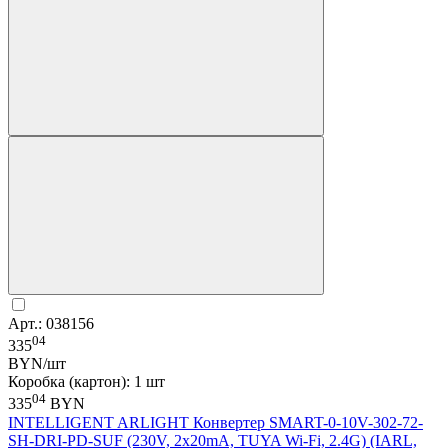
Арт.: 038156
04
335
BYN/шт
Коробка (картон): 1 шт
04
335
BYN
INTELLIGENT ARLIGHT Конвертер SMART-0-10V-302-72-
SH-DRI-PD-SUF (230V, 2x20mA, TUYA Wi-Fi, 2.4G) (IARL,