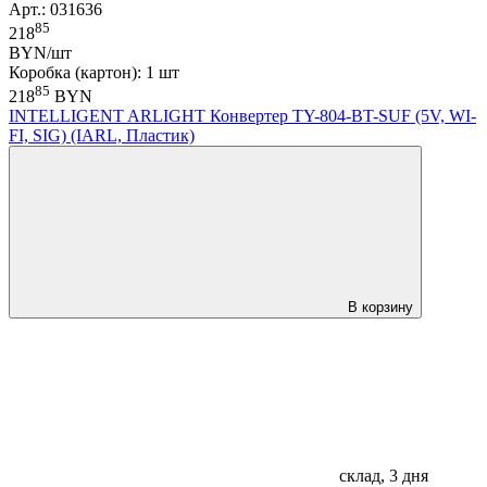
Арт.: 031636
85
218
BYN/шт
Коробка (картон): 1 шт
85
218
BYN
INTELLIGENT ARLIGHT Конвертер TY-804-BT-SUF (5V, WI-
FI, SIG) (IARL, Пластик)
В корзину
склад, 3 дня