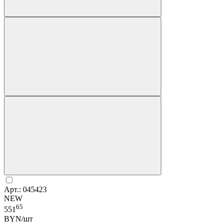
Арт.: 045423
NEW
65
551
BYN/шт