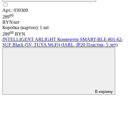
Арт.: 039309
60
289
BYN/шт
Коробка (картон): 1 шт
60
289
BYN
INTELLIGENT ARLIGHT Конвертер SMART-BLE-801-62-
SUF Black (5V, TUYA Wi-Fi) (IARL, IP20 Пластик, 5 лет)
В корзину