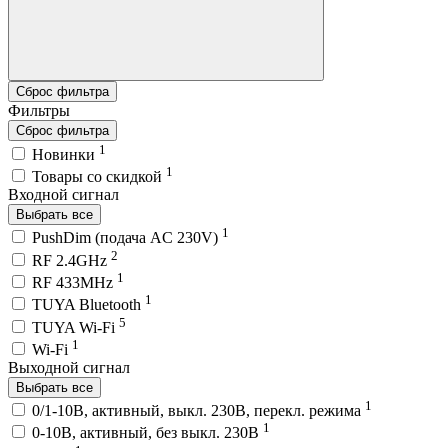
Сброс фильтра
Фильтры
Сброс фильтра
1
Новинки
1
Товары со скидкой
Входной сигнал
Выбрать все
1
PushDim (подача AC 230V)
2
RF 2.4GHz
1
RF 433MHz
1
TUYA Bluetooth
5
TUYA Wi-Fi
1
Wi-Fi
Выходной сигнал
Выбрать все
1
0/1-10В, активный, выкл. 230В, перекл. режима
1
0-10В, активный, без выкл. 230В