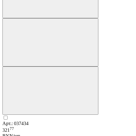
Арт.: 037434
77
321
BYN/шт