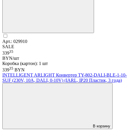
Арт.: 029910
SALE
35
339
BYN/шт
Коробка (картон): 1 шт
35
339
BYN
INTELLIGENT ARLIGHT Конвертер TY-802-DALI-BLE-1-10-
SUF (230V, 10A, DALI, 0-10V) (IARL, IP20 Пластик, 3 года)
В корзину