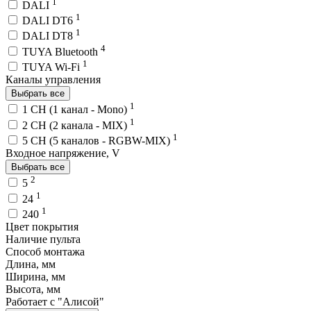
1
DALI
1
DALI DT6
1
DALI DT8
4
TUYA Bluetooth
1
TUYA Wi-Fi
Каналы управления
Выбрать все
1
1 CH (1 канал - Mono)
1
2 CH (2 канала - MIX)
1
5 CH (5 каналов - RGBW-MIX)
Входное напряжение, V
Выбрать все
2
5
1
24
1
240
Цвет покрытия
Наличие пульта
Способ монтажа
Длина, мм
Ширина, мм
Высота, мм
Работает с "Алисой"