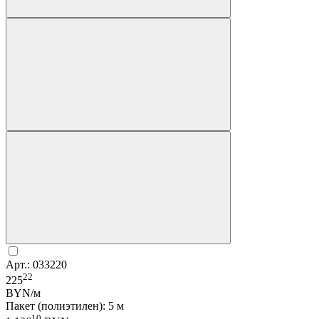
Арт.: 033220
22
225
BYN/м
Пакет (полиэтилен): 5 м
10