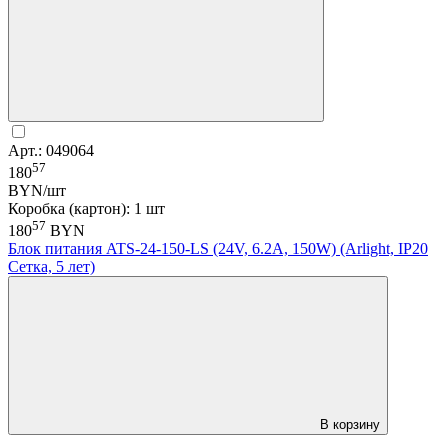
Арт.: 049064
57
180
BYN/шт
Коробка (картон): 1 шт
57
180
BYN
Блок питания ATS-24-150-LS (24V, 6.2A, 150W) (Arlight, IP20
Сетка, 5 лет)
В корзину