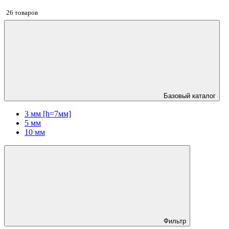
26 товаров
Базовый каталог
3 мм [h=7мм]
5 мм
10 мм
Фильтр