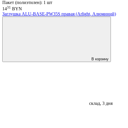
Пакет (полиэтилен): 1 шт
31
14
BYN
Заглушка ALU-BASE-PW35S правая (Arlight, Алюминий)
В корзину
склад, 3 дня