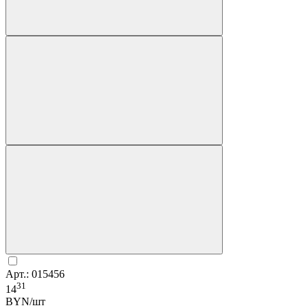
Арт.: 015456
31
14
BYN/шт