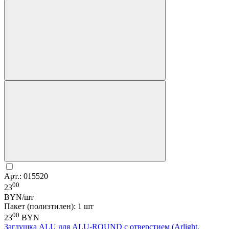
Арт.: 015520
00
23
BYN/шт
Пакет (полиэтилен): 1 шт
00
23
BYN
Заглушка ALU для ALU-ROUND с отверстием (Arlight,