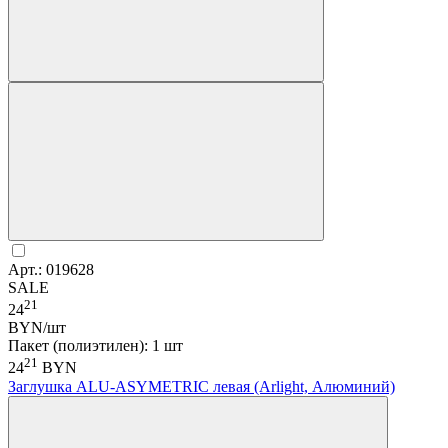
Арт.: 019628
SALE
21
24
BYN/шт
Пакет (полиэтилен): 1 шт
21
24
BYN
Заглушка ALU-ASYMETRIC левая (Arlight, Алюминий)