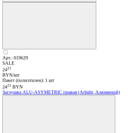
Арт.: 019629
SALE
21
24
BYN/шт
Пакет (полиэтилен): 1 шт
21
24
BYN
Заглушка ALU-ASYMETRIC правая (Arlight, Алюминий)