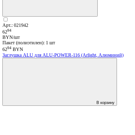
Арт.: 021942
94
62
BYN/шт
Пакет (полиэтилен): 1 шт
94
62
BYN
Заглушка ALU для ALU-POWER-116 (Arlight, Алюминий)
В корзину