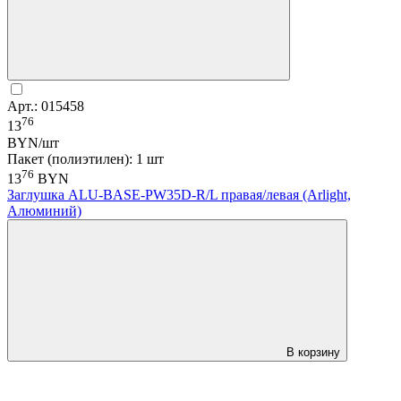
Арт.: 015458
76
13
BYN/шт
Пакет (полиэтилен): 1 шт
76
13
BYN
Заглушка ALU-BASE-PW35D-R/L правая/левая (Arlight,
Алюминий)
В корзину