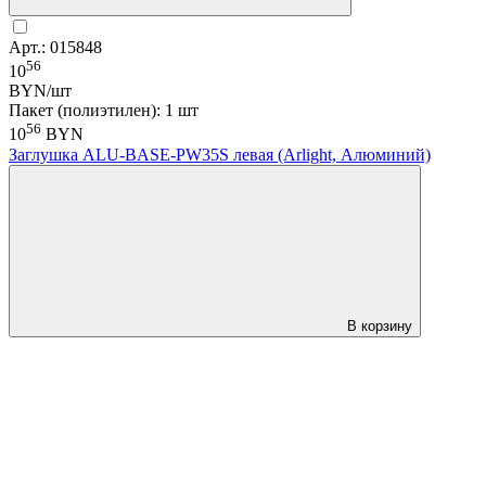
Арт.: 015848
56
10
BYN/шт
Пакет (полиэтилен): 1 шт
56
10
BYN
Заглушка ALU-BASE-PW35S левая (Arlight, Алюминий)
В корзину