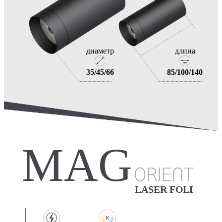
диаметр
длина
35/45/66
85/100/140