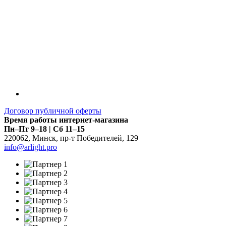
Договор публичной оферты
Время работы интернет-магазина
Пн–Пт 9–18 | Сб 11–15
220062
,
Минск
,
пр-т Победителей, 129
info@arlight.pro