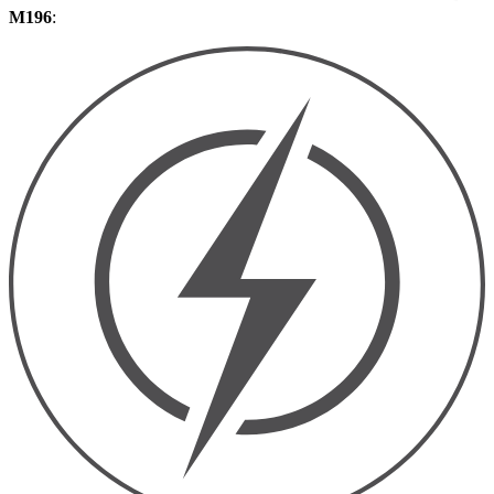
M196
: