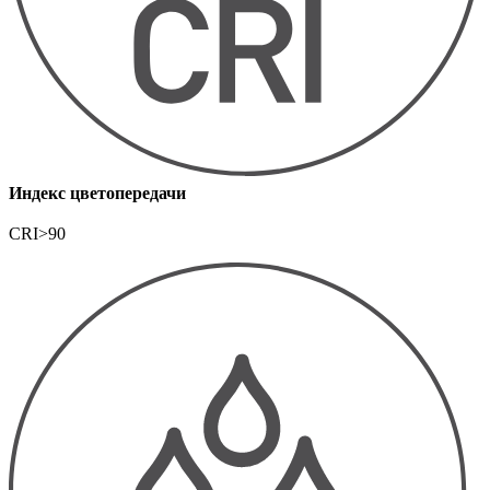
Индекс цветопередачи
CRI>90