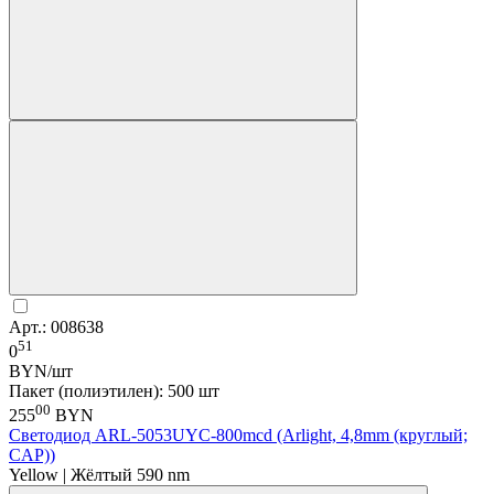
Арт.: 008638
51
0
BYN/шт
Пакет (полиэтилен): 500 шт
00
255
BYN
Светодиод ARL-5053UYC-800mcd (Arlight, 4,8mm (круглый;
CAP))
Yellow | Жёлтый 590 nm