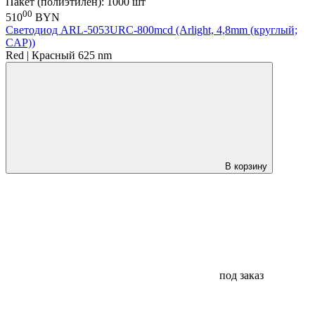
Пакет (полиэтилен): 1000 шт
00
510
BYN
Светодиод ARL-5053URC-800mcd (Arlight, 4,8mm (круглый;
CAP))
Red | Красный 625 nm
В корзину
под заказ