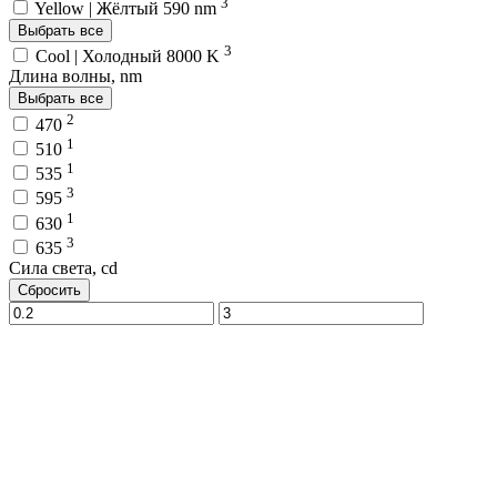
3
Yellow | Жёлтый 590 nm
Выбрать все
3
Cool | Холодный 8000 K
Длина волны, nm
Выбрать все
2
470
1
510
1
535
3
595
1
630
3
635
Сила света, cd
Сбросить