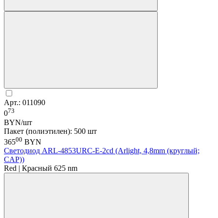
Арт.: 011090
73
0
BYN/шт
Пакет (полиэтилен): 500 шт
00
365
BYN
Светодиод ARL-4853URC-E-2cd (Arlight, 4,8mm (круглый;
CAP))
Red | Красный 625 nm