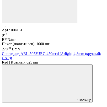
Арт.: 004151
27
0
BYN/шт
Пакет (полиэтилен): 1000 шт
00
270
BYN
Светодиод ARL-5053URC-450mcd (Arlight, 4,8mm (круглый;
CAP))
Red | Красный 625 nm
В корзину