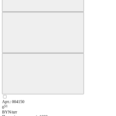
Арт.: 004150
51
0
BYN/шт