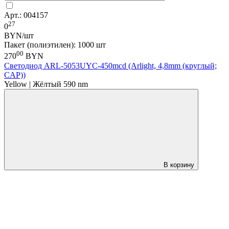
Арт.: 004157
27
0
BYN/шт
Пакет (полиэтилен): 1000 шт
00
270
BYN
Светодиод ARL-5053UYC-450mcd (Arlight, 4,8mm (круглый;
CAP))
Yellow | Жёлтый 590 nm
В корзину