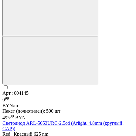
Арт.: 004145
99
0
BYN/шт
Пакет (полиэтилен): 500 шт
00
495
BYN
Светодиод ARL-5053URC-2.5cd (Arlight, 4,8mm (круглый;
CAP))
Red | Красный 625 nm